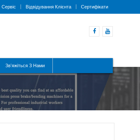
Сервіс
Відвідування Клієнта
Сертифікати
Facebook
Youtube
Зв'яжіться З Нами