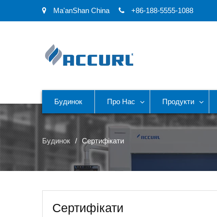
Ma'anShan China
+86-188-5555-1088
Будинок
Про Нас
Продукти
Будинок
Сертифікати
Сертифікати