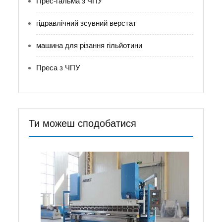
Прес-гальма з ЧПУ
гідравлічний зсувний верстат
машина для різання гільйотини
Преса з ЧПУ
Ти можеш сподобатися