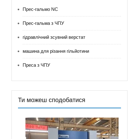
Прес-гальмо NC
Прес-гальма з ЧПУ
гідравлічний зсувний верстат
машина для різання гільйотини
Преса з ЧПУ
Ти можеш сподобатися