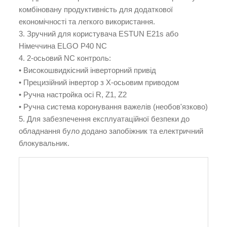
комбіновану продуктивність для додаткової
економічності та легкого використання.
3. Зручний для користувача ESTUN E21s або
Німеччина ELGO P40 NC
4. 2-осьовий NC контроль:
• Високошвидкісний інверторний привід
• Прецизійний інвертор з X-осьовим приводом
• Ручна настройка осі R, Z1, Z2
• Ручна система коронування важелів (необов'язково)
5. Для забезпечення експлуатаційної безпеки до
обладнання було додано запобіжник та електричний
блокувальник.