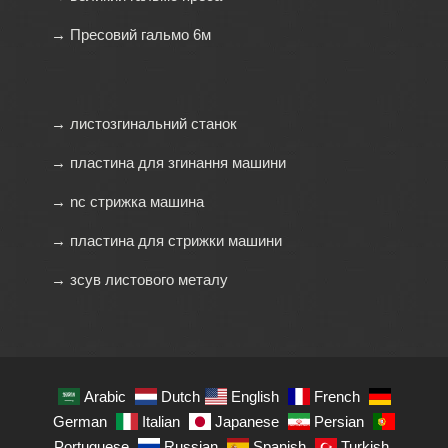
→ Пресовий гальмо 6м
→ листозгинальний станок
→ пластина для згинання машини
→ nc стрижка машина
→ пластина для стрижки машини
→ зсув листового металу
Arabic
Dutch
English
French
German
Italian
Japanese
Persian
Portuguese
Russian
Spanish
Turkish