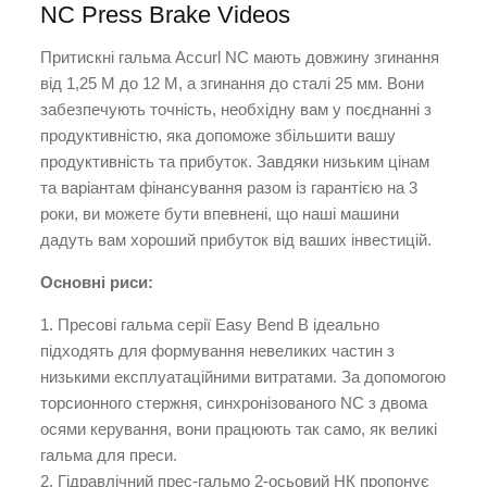
NC Press Brake Videos
Притискні гальма Accurl NC мають довжину згинання
від 1,25 М до 12 М, а згинання до сталі 25 мм. Вони
забезпечують точність, необхідну вам у поєднанні з
продуктивністю, яка допоможе збільшити вашу
продуктивність та прибуток. Завдяки низьким цінам
та варіантам фінансування разом із гарантією на 3
роки, ви можете бути впевнені, що наші машини
дадуть вам хороший прибуток від ваших інвестицій.
Основні риси:
1. Пресові гальма серії Easy Bend B ідеально
підходять для формування невеликих частин з
низькими експлуатаційними витратами. За допомогою
торсионного стержня, синхронізованого NC з двома
осями керування, вони працюють так само, як великі
гальма для преси.
2. Гідравлічний прес-гальмо 2-осьовий НК пропонує