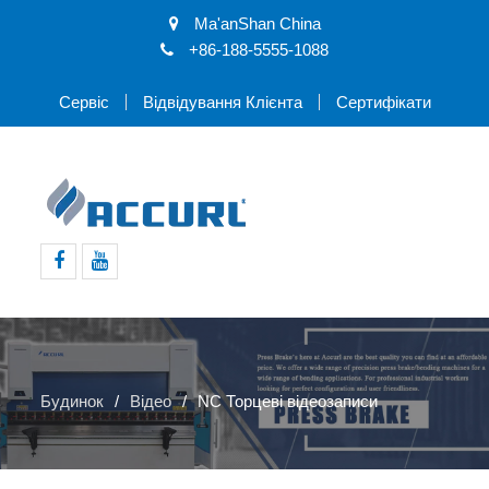
Ma'anShan China
+86-188-5555-1088
Сервіс
Відвідування Клієнта
Сертифікати
Facebook
Youtube
Будинок
Відео
NC Торцеві відеозаписи