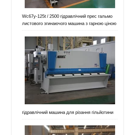
Wc67y-125t / 2500 гідравлічний прес гальмо
листового згинаючого машина з гарною ціною
гідравлічний машина для різання гільйотини